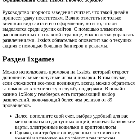
Руководство игорного заведения считает, что такой дизайн
принесет удачу посетителям. Важно отметить не только
внешний вид сайта и его оформление, но и то, что он
выделяется среди других сайтов. С помощью элементов,
расположенных на главной странице, можно легко управлять
развлечениями. 1xslots обязательно оповестит вас о текущих
акциях с помощью больших баннеров и рекламы.
Раздел 1xgames
Можно использовать промокод на 1xslots, который откроет
дополнительные бонусные игры и подарки. В том случае,
если сложности все-таки возникнут, всегда можно обратиться
за помощью в техническую службу поддержки. В онлайн
казино 1xSlots у гемблеров есть потрясающий выбор
развлечений, включающий более чем релизов от 89
провайдеров.
Далее, пополните свой счет, выбрав удобный для вас
метод оплаты из доступных опций, включая банковские
карты, электронные кошельки и криптовалюты.
Однако, они требуют определенных технических
умений и возможно не подойдут всем игрокам.