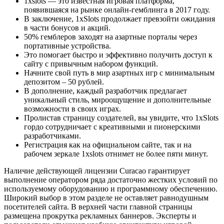
1xslots — это известная игровая платформа,
появившаяся на рынке онлайн-гемблинга в 2017 году.
В заключение, 1xSlots продолжает превзойти ожидания
в части бонусов и акций.
50% гемблеров заходят на азартные порталы через
портативные устройства.
Это помогает быстро и эффективно получить доступ к
сайту с привычным набором функций.
Начните свой путь в мир азартных игр с минимальным
депозитом – 50 рублей.
В дополнение, каждый разработчик предлагает
уникальный стиль, мироощущение и дополнительные
возможности в своих играх.
Пролистав страницу создателей, вы увидите, что 1xSlots
гордо сотрудничает с креативными и пионерскими
разработчиками.
Регистрация как на официальном сайте, так и на
рабочем зеркале 1xslots отнимет не более пяти минут.
Наличие действующей лицензии Curacao гарантирует
выполнение оператором ряда достаточно жестких условий по
используемому оборудованию и программному обеспечению.
Широкий выбор в этом разделе не оставляет равнодушным
посетителей сайта. В верхней части главной страницы
размещена прокрутка рекламных баннеров. Эксперты и