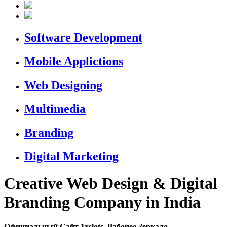
Software Development
Mobile Applictions
Web Designing
Multimedia
Branding
Digital Marketing
Creative Web Design & Digital
Branding Company in India
Официальный Сайт 1xslots, Рабочее Зеркало