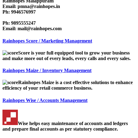
Rainhopes Malappuram
Email: pmna@rainhopes.in
Ph: 9946576997
Ph: 9895555247
Email: mail@rainhopes.com
Rainhopes Score
/ Marketing Management
Score is your full equipped tool to grow your business
and make more out of every leads, every calls and every sales.
Rainhopes Maize
/ Inventory Management
Rainhopes Maize is a cost effective solutions to enhance
efficiency of your retail commerce business.
Rainhopes Wise
/ Accounts Management
Wise helps easy maintenance of accounts and ledgers
and prepare final accounts as per statutory compliance.