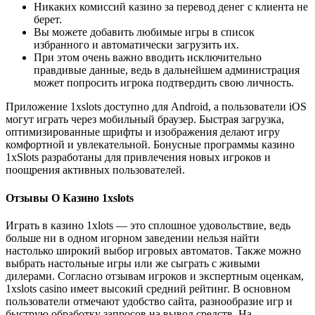
Никаких комиссий казино за перевод денег с клиента не
берет.
Вы можете добавить любимые игры в список
избранного и автоматически загрузить их.
При этом очень важно вводить исключительно
правдивые данные, ведь в дальнейшем администрация
может попросить игрока подтвердить свою личность.
Приложение 1xslots доступно для Android, а пользователи iOS
могут играть через мобильный браузер. Быстрая загрузка,
оптимизированные шрифты и изображения делают игру
комфортной и увлекательной. Бонусные программы казино
1xSlots разработаны для привлечения новых игроков и
поощрения активных пользователей.
Отзывы О Казино 1xslots
Играть в казино 1xlots — это сплошное удовольствие, ведь
больше ни в одном игорном заведении нельзя найти
настолько широкий выбор игровых автоматов. Также можно
выбрать настольные игры или же сыграть с живыми
дилерами. Согласно отзывам игроков и экспертным оценкам,
1xslots casino имеет высокий средний рейтинг. В основном
пользователи отмечают удобство сайта, разнообразие игр и
быструю обработку запросов на вывод средств. На