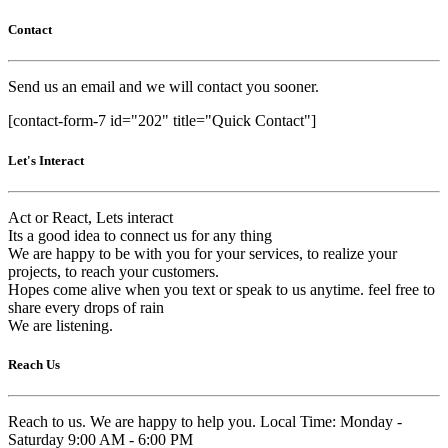
Contact
Send us an email and we will contact you sooner.
[contact-form-7 id="202" title="Quick Contact"]
Let's Interact
Act or React, Lets interact
Its a good idea to connect us for any thing
We are happy to be with you for your services, to realize your
projects, to reach your customers.
Hopes come alive when you text or speak to us anytime. feel free to
share every drops of rain
We are listening.
Reach Us
Reach to us. We are happy to help you. Local Time: Monday -
Saturday 9:00 AM - 6:00 PM