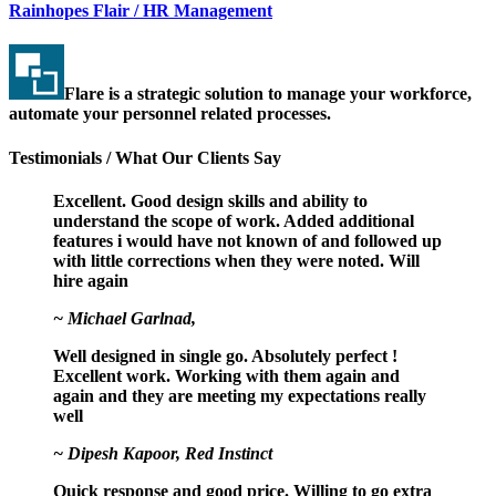
Rainhopes Flair
/ HR Management
Flare is a strategic solution to manage your workforce,
automate your personnel related processes.
Testimonials
/ What Our Clients Say
Excellent. Good design skills and ability to
understand the scope of work. Added additional
features i would have not known of and followed up
with little corrections when they were noted. Will
hire again
~ Michael Garlnad
,
Well designed in single go. Absolutely perfect !
Excellent work. Working with them again and
again and they are meeting my expectations really
well
~ Dipesh Kapoor
, Red Instinct
Quick response and good price. Willing to go extra