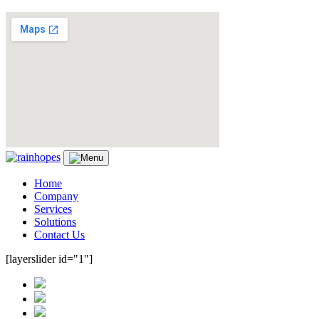
Home
Company
Services
Solutions
Contact Us
[layerslider id="1"]